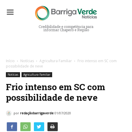
Barriga Verde Notícias
Credibilidade e competência para
informar Chapecó e Região
Início
Notícias
Agricultura Familiar
Frio intenso em SC com
possibilidade de neve
Notícias
Agricultura Familiar
Frio intenso em SC com
possibilidade de neve
por
redaçãobarrigaverde
01/07/2020