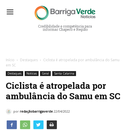
Barriga Verde Notícias
Credibilidade e competência para
informar Chapecó e Região
Início
Destaques
Ciclista é atropelada por ambulância do Samu
em SC
Destaques
Notícias
Geral
Santa Catarina
Ciclista é atropelada por
ambulância do Samu em SC
por
redaçãobarrigaverde
22/04/2022