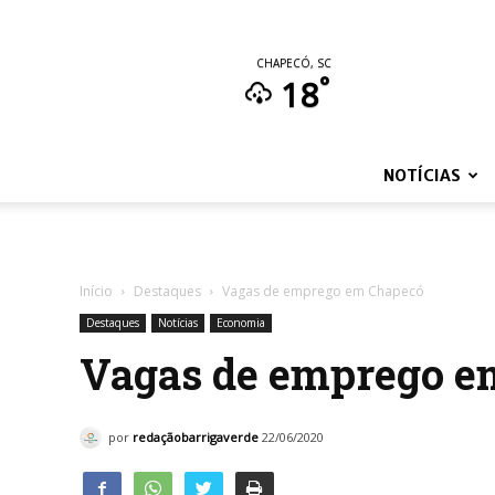
CHAPECÓ, SC
°
18
NOTÍCIAS
Início
Destaques
Vagas de emprego em Chapecó
Destaques
Notícias
Economia
Vagas de emprego e
por
redaçãobarrigaverde
22/06/2020