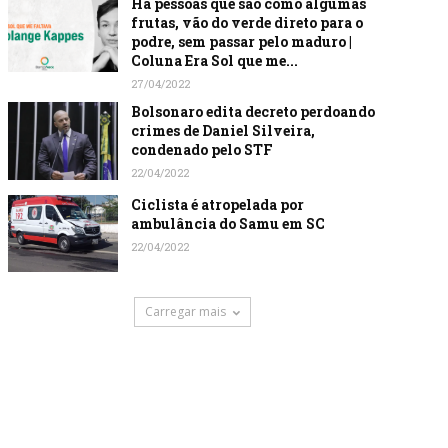
Há pessoas que são como algumas
frutas, vão do verde direto para o
podre, sem passar pelo maduro |
Coluna Era Sol que me...
27/04/2022
Bolsonaro edita decreto perdoando
crimes de Daniel Silveira,
condenado pelo STF
22/04/2022
Ciclista é atropelada por
ambulância do Samu em SC
22/04/2022
Carregar mais