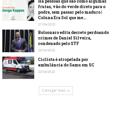
Há pessoas que são como algumas
frutas, vão do verde direto para o
podre, sem passar pelo maduro |
Coluna Era Sol que me...
27/04/2022
Bolsonaro edita decreto perdoando
crimes de Daniel Silveira,
condenado pelo STF
22/04/2022
Ciclista é atropelada por
ambulância do Samu em SC
22/04/2022
Carregar mais