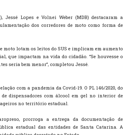
), Jessé Lopes e Volnei Weber (MDB) destacaram a
gulamentação dos corredores de moto como forma de
 de moto lotam os leitos do SUS e implicam em aumento
ial, que impactam na vida do cidadão. “Se houvesse o
ntes seria bem menor”, completou Jessé.
relação com a pandemia da Covid-19. O PL 146/2020, do
o de dispensadores com álcool em gel no interior de
ageiros no território estadual.
aropreso, prorroga a entrega da documentação de
ública estadual das entidades de Santa Catarina. A
idade pública decretado no Estado.