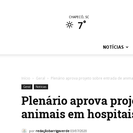
CHAPECÓ, SC
°
7
NOTÍCIAS
Início
Geral
Plenário aprova projeto sobre entrada de anima
Geral
Notícias
Plenário aprova proj
animais em hospitai
por
redaçãobarrigaverde
03/07/2020