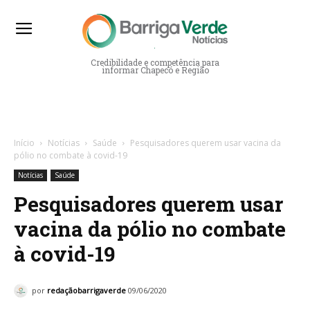
Barriga Verde Notícias
Credibilidade e competência para
informar Chapecó e Região
Início
Notícias
Saúde
Pesquisadores querem usar vacina da
pólio no combate à covid-19
Notícias
Saúde
Pesquisadores querem usar
vacina da pólio no combate
à covid-19
por
redaçãobarrigaverde
09/06/2020