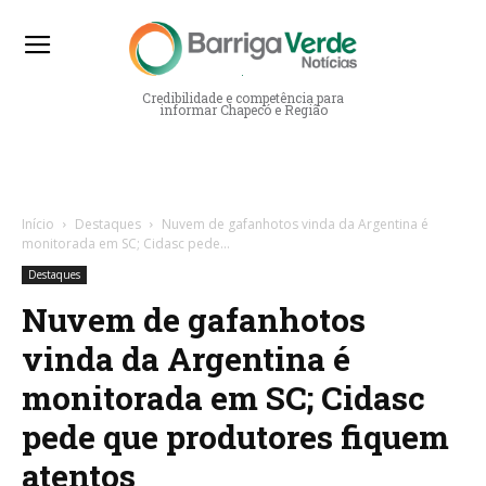
Barriga Verde Notícias
Credibilidade e competência para
informar Chapecó e Região
Início
Destaques
Nuvem de gafanhotos vinda da Argentina é
monitorada em SC; Cidasc pede...
Destaques
Nuvem de gafanhotos
vinda da Argentina é
monitorada em SC; Cidasc
pede que produtores fiquem
atentos