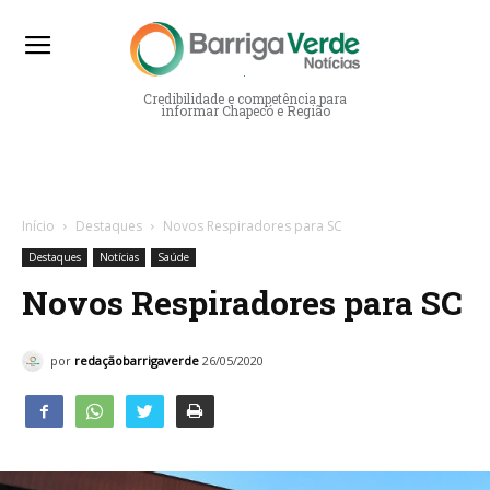
Barriga Verde Notícias
Credibilidade e competência para
informar Chapecó e Região
Início
Destaques
Novos Respiradores para SC
Destaques
Notícias
Saúde
Novos Respiradores para SC
por
redaçãobarrigaverde
26/05/2020