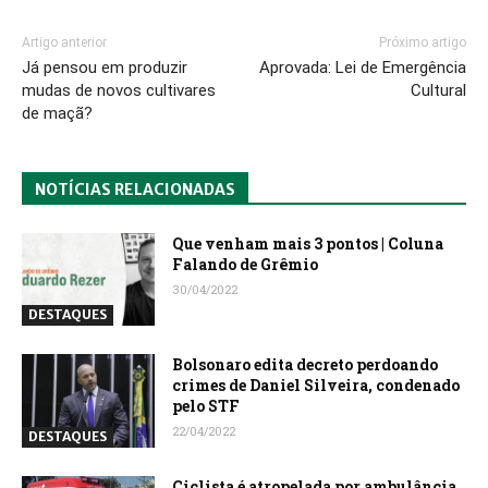
Artigo anterior
Próximo artigo
Já pensou em produzir
Aprovada: Lei de Emergência
mudas de novos cultivares
Cultural
de maçã?
NOTÍCIAS RELACIONADAS
Que venham mais 3 pontos | Coluna
Falando de Grêmio
30/04/2022
DESTAQUES
Bolsonaro edita decreto perdoando
crimes de Daniel Silveira, condenado
pelo STF
22/04/2022
DESTAQUES
Ciclista é atropelada por ambulância