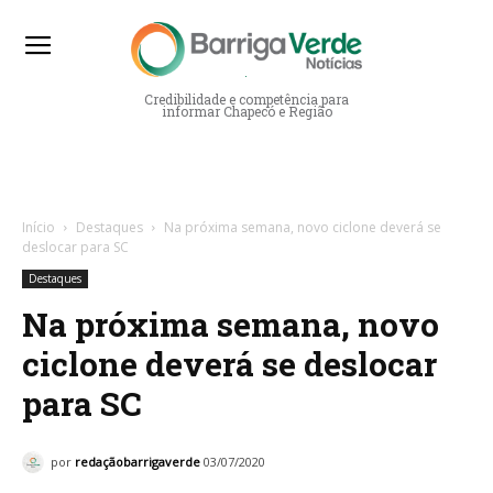
Barriga Verde Notícias
Credibilidade e competência para
informar Chapecó e Região
Início
Destaques
Na próxima semana, novo ciclone deverá se
deslocar para SC
Destaques
Na próxima semana, novo
ciclone deverá se deslocar
para SC
por
redaçãobarrigaverde
03/07/2020