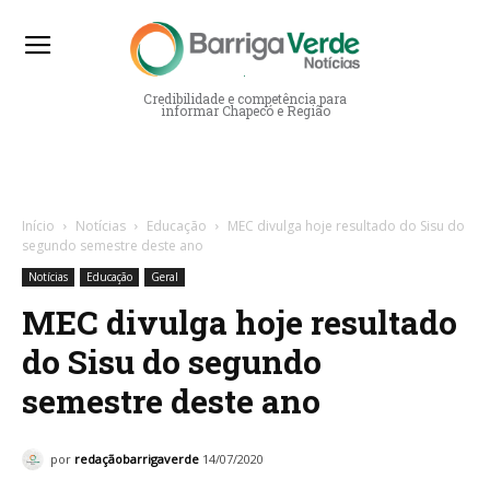
Barriga Verde Notícias
Credibilidade e competência para
informar Chapecó e Região
Início
Notícias
Educação
MEC divulga hoje resultado do Sisu do
segundo semestre deste ano
Notícias
Educação
Geral
MEC divulga hoje resultado
do Sisu do segundo
semestre deste ano
por
redaçãobarrigaverde
14/07/2020