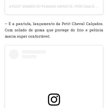
A POST SHARED BY
PIJAMAS INFANTIS / POR DAIA R.
(@ITKI
– E a pantufa, lançamento da Petit Cheval Calçados.
Com solado de goma que protege do frio e pelúcia
macia super confortável.