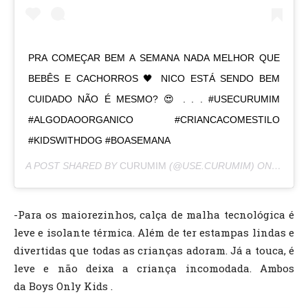
PRA COMEÇAR BEM A SEMANA NADA MELHOR QUE
BEBÊS E CACHORROS 🖤 NICO ESTÁ SENDO BEM
CUIDADO NÃO É MESMO? 😍 . . . #USECURUMIM
#ALGODAOORGANICO #CRIANCACOMESTILO
#KIDSWITHDOG #BOASEMANA
A POST SHARED BY
CURUMIM
(@USE.CURUMIM) ON
MAR 9,
-Para os maiorezinhos, calça de malha tecnológica é
leve e isolante térmica. Além de ter estampas lindas e
divertidas que todas as crianças adoram. Já a touca, é
leve e não deixa a criança incomodada. Ambos
da Boys Only Kids .