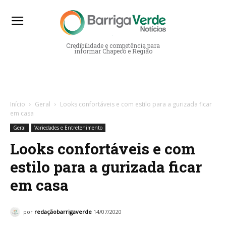
Barriga Verde Notícias
Credibilidade e competência para
informar Chapecó e Região
Início
Geral
Looks confortáveis e com estilo para a gurizada ficar
em casa
Geral
Variedades e Entretenimento
Looks confortáveis e com
estilo para a gurizada ficar
em casa
por
redaçãobarrigaverde
14/07/2020