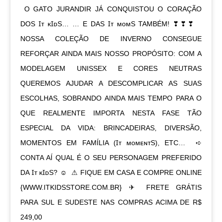
⁣ O GATO JURANDIR JÁ CONQUISTOU O CORAÇÃO
DOS Ɪᴛ ᴋꞮᴅS…⁣ … E DAS Ɪᴛ ᴍᴏᴍS TAMBÉM! ❣︎❣︎❣︎⁣ ⁣
NOSSA COLEÇÃO DE INVERNO CONSEGUE
REFORÇAR AINDA MAIS NOSSO PROPÓSITO: COM A
MODELAGEM UNISSEX E CORES NEUTRAS
QUEREMOS AJUDAR A DESCOMPLICAR AS SUAS
ESCOLHAS, SOBRANDO AINDA MAIS TEMPO PARA O
QUE REALMENTE IMPORTA NESTA FASE TÃO
ESPECIAL DA VIDA: BRINCADEIRAS, DIVERSÃO,
MOMENTOS EM FAMÍLIA (Ɪᴛ ᴍᴏᴍᴇɴᴛS), ETC…⁣ ⁣ ➪
CONTA AÍ QUAL É O SEU PERSONAGEM PREFERIDO
DA Ɪᴛ ᴋꞮᴅS? ☺️⁣ ⁣ ⚠︎︎ FIQUE EM CASA E COMPRE ONLINE
{WWW.ITKIDSSTORE.COM.BR}⁣ ✈︎ FRETE GRÁTIS
PARA SUL E SUDESTE NAS COMPRAS ACIMA DE R$
249,00