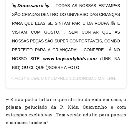
🦕𝘿𝙞𝙣𝙤𝙨𝙨𝙖𝙪𝙧𝙤🦕 . TODAS AS NOSSAS ESTAMPAS
SÃO CRIADAS DENTRO DO UNIVERSO DAS CRIANÇAS
PARA QUE ELAS SE SINTAM PARTE DA ROUPA 🤗 E
VISTAM COM GOSTO. . SEM CONTAR QUE AS
NOSSAS PEÇAS SÃO SUPER CONFORTÁVEIS, COMBO
PERFEITO PARA A CRIANÇADA! . CONFERE LÁ NO
NOSSO SITE 𝙬𝙬𝙬.𝙗𝙤𝙮𝙨𝙤𝙣𝙡𝙮𝙠𝙞𝙙𝙨.𝙘𝙤𝙢 (LINK NA
BIO) OU CLIQUE 👆SOBRE A FOTO.
A POST SHARED BY
EMPREENDEDORISMO MATERNO 👩‍👦
(
– E não podia faltar o queridinho da vida em casa, o
pijama peluciado da It Kids. Quentinho e com
estampas exclusivas . Tem versão adulto para papais
e mamães também !