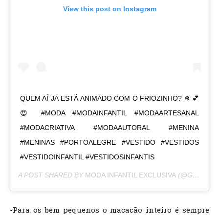
View this post on Instagram
QUEM AÍ JÁ ESTÁ ANIMADO COM O FRIOZINHO? ❄ 💕
😍 #MODA #MODAINFANTIL #MODAARTESANAL
#MODACRIATIVA #MODAAUTORAL #MENINA
#MENINAS #PORTOALEGRE #VESTIDO #VESTIDOS
#VESTIDOINFANTIL #VESTIDOSINFANTIS
A POST SHARED BY
MODA INFANTIL EXCLUSIVA
(@GIOVANAPEGORERMODAINFANTIL) ON
-Para os bem pequenos o macacão inteiro é sempre