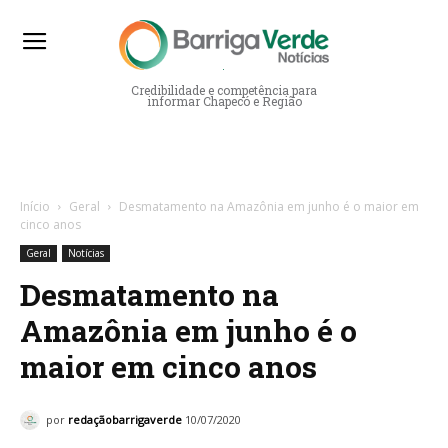
Barriga Verde Notícias
Credibilidade e competência para
informar Chapecó e Região
Início
Geral
Desmatamento na Amazônia em junho é o maior em
cinco anos
Geral
Notícias
Desmatamento na
Amazônia em junho é o
maior em cinco anos
por
redaçãobarrigaverde
10/07/2020