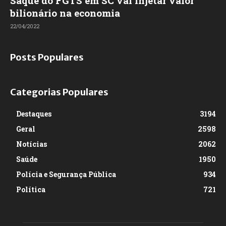
Saque do FGTS em SC vai injetar valor
bilionário na economia
22/04/2022
Posts Populares
Categorias Populares
Destaques
3194
Geral
2598
Notícias
2062
Saúde
1950
Polícia e Segurança Pública
934
Política
721