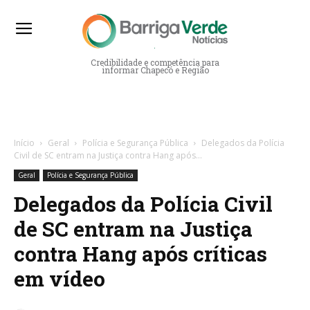
Barriga Verde Notícias
Credibilidade e competência para
informar Chapecó e Região
Início
Geral
Polícia e Segurança Pública
Delegados da Polícia
Civil de SC entram na Justiça contra Hang após...
Geral
Polícia e Segurança Pública
Delegados da Polícia Civil
de SC entram na Justiça
contra Hang após críticas
em vídeo