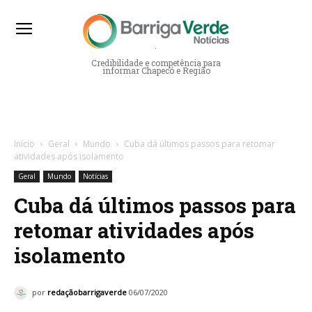
Barriga Verde Notícias
Credibilidade e competência para
informar Chapecó e Região
Início
Geral
Mundo
Cuba dá últimos passos para retomar
atividades após isolamento
Geral
Mundo
Notícias
Cuba dá últimos passos para
retomar atividades após
isolamento
por
redaçãobarrigaverde
06/07/2020