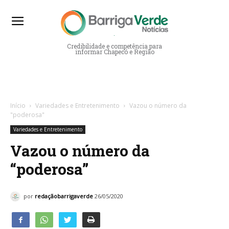
Barriga Verde Notícias
Credibilidade e competência para
informar Chapecó e Região
Início
Variedades e Entretenimento
Vazou o número da
"poderosa"
Variedades e Entretenimento
Vazou o número da
“poderosa”
por
redaçãobarrigaverde
26/05/2020